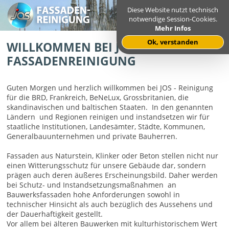
Diese Website nutzt technisch
notwendige Session-Cookies.
Mehr Infos
Ok, verstanden
WILLKOMMEN BEI JOS©
FASSADENREINIGUNG
Guten Morgen und herzlich willkommen bei JOS - Reinigung
für die BRD, Frankreich, BeNeLux, Grossbritanien, die
skandinavischen und baltischen Staaten. In den genannten
Ländern und Regionen reinigen und instandsetzen wir für
staatliche Institutionen, Landesämter, Städte, Kommunen,
Generalbauunternehmen und private Bauherren.
Fassaden aus Naturstein, Klinker oder Beton stellen nicht nur
einen Witterungsschutz für unsere Gebäude dar, sondern
prägen auch deren äußeres Erscheinungsbild. Daher werden
bei Schutz- und Instandsetzungsmaßnahmen an
Bauwerksfassaden hohe Anforderungen sowohl in
technischer Hinsicht als auch bezüglich des Aussehens und
der Dauerhaftigkeit gestellt.
Vor allem bei älteren Bauwerken mit kulturhistorischem Wert